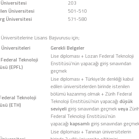
Üniversitesi
203
llen Üniversitesi
501-510
rg Üniversitesi
571-580
Üniversitelerine Lisans Başvurusu için;
 Üniversiteleri
Gerekli Belgeler
Lise diploması + Lozan Federal Teknoloji
Federal Teknoloji
Enstitüsü’nün yapacağı giriş sınavından
üsü (EPFL)
geçmek
Lise diploması + Türkiye’de denkliği kabul
edilen üniversitelerden birinde istenilen
bölümü kazanmış olmak + Zürih Federal
Federal Teknoloji
Teknoloji Enstitüsü’nün yapacağı
düşük
üsü (ETH)
seviyeli
giriş sınavından geçmek
veya
Züri
Federal Teknoloji Enstitüsü’nün
yapacağı
kapsamlı
giriş sınavından geçme
Lise diploması + Tanınan üniversitelerin
Üniversitesi
birinde 2 yıllık üniversite eğitimini