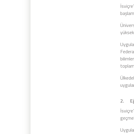
İsviçre
başlama
Üniver
yükseko
Uygula
Federa
bilimle
toplam 
Ülkede
uygula
2. Eği
İsviçr
geçme
Uygulam