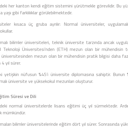
’deki her kanton kendi eğitim sistemini yürütmekle görevlidir. Bu yü
 yaşı gibi farklılıklar görülebilmektedir.
siteler kısaca üç gruba ayrılır: Normal üniversiteler, uygulamal
kullar.
malı bilimler üniversiteleri, teknik üniversite tarzında ancak uygu
l Teknoloji Üniversitesi’nden (ETH) mezun olan bir mühendisin te
r üniversitesinden mezun olan bir mühendisin pratik bilgisi daha fazl
4 yıl sürer.
ki yetişkin nüfusun %45’i üniversite diplomasına sahiptir. Bunun 
malı üniversite ve yüksekokul mezunları oluşturur.
tim Süresi ve Dili
e’deki normal üniversitelerde lisans eğitimi üç yıl sürmektedir. Ard
k mümkündür.
aları bilimler üniversitelerinde eğitim dört yıl sürer. Sonrasında yüks