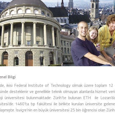
el Bilgi
e’de, ikisi Federal Institute of Technology olmak üzere toplam 12 d
sinde desteklenir ve genellikle teknik olmayan alanlarda hizmet veri
oji üniversitesi bulunmaktadır: Zürih’te bulunan ETH ile Lozan’da
itesi’dir. 1460’ta tıp fakültesi ile birlikte kurulan üniversite gel
şmıştır. İsviçre’nin en büyük üniversitesi 25 bin öğrencisi olan Zürih 