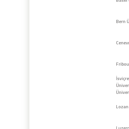
Bern Ü
Cenevr
Fribou
İsviçr
Üniver
Üniver
Lozan 
Luzern