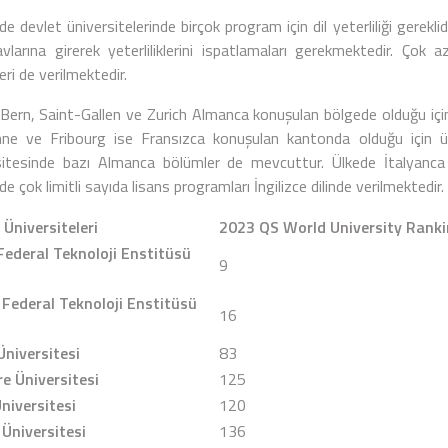
’de devlet üniversitelerinde birçok program için dil yeterliliği gereklid
navlarına girerek yeterliliklerini ispatlamaları gerekmektedir. Çok 
eri de verilmektedir.
 Bern, Saint-Gallen ve Zurich Almanca konuşulan bölgede olduğu için 
ne ve Fribourg ise Fransızca konuşulan kantonda olduğu için ünive
sitesinde bazı Almanca bölümler de mevcuttur. Ülkede İtalyanca 
’de çok limitli sayıda lisans programları İngilizce dilinde verilmektedir.
 Üniversiteleri
2023
QS World University Ranki
Federal Teknoloji Enstitüsü
9
Federal Teknoloji Enstitüsü
16
Üniversitesi
83
e Üniversitesi
125
niversitesi
120
Üniversitesi
136