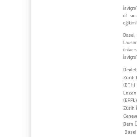
İsviçre
dil sı
eğitiml
Basel,
Lausan
üniver
İsviçre
Devlet
Zürih 
(ETH)
Lozan 
(EPFL)
Zürih 
Cenevr
Bern Ü
Basel 