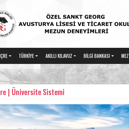
İÇRE
TÜRKİYE
AKILLI KILAVUZ
BİLGİ BANKASI
MEZ
çre | Üniversite Sistemi