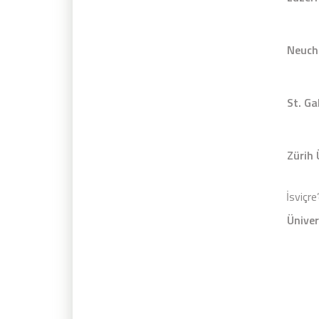
Neucha
St. Ga
Zürih 
İsviçre
Üniver