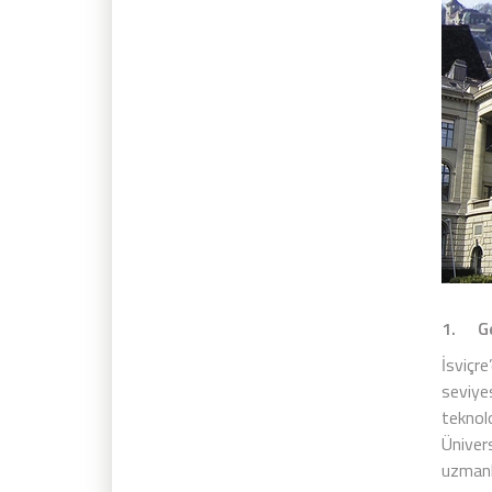
1. Gen
İsviçr
seviye
teknol
Ünivers
uzmanla