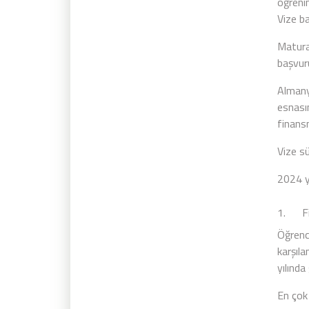
öğreni
Vize ba
Matura
başvur
Almanya
esnası
finans
Vize sü
2024 yı
1. Fi
Öğrenc
karşıl
yılında
En çok