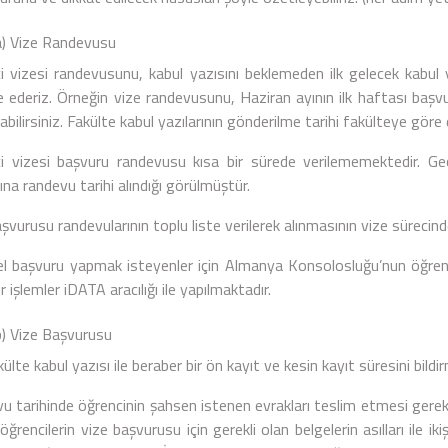
ize Randevusu
i vizesi randevusunu, kabul yazısını beklemeden ilk gelecek kabul 
 ederiz. Örneğin vize randevusunu, Haziran ayının ilk haftası başvura
abilirsiniz. Fakülte kabul yazılarının gönderilme tarihi fakülteye göre
i vizesi başvuru randevusu kısa bir sürede verilememektedir. G
na randevu tarihi alındığı görülmüştür.
şvurusu randevularının toplu liste verilerek alınmasının vize sürecinde
el başvuru yapmak isteyenler için Almanya Konsolosluğu’nun öğrenc
r işlemler iDATA aracılığı ile yapılmaktadır.
ize Başvurusu
ülte kabul yazısı ile beraber bir ön kayıt ve kesin kayıt süresini bildi
u tarihinde öğrencinin şahsen istenen evrakları teslim etmesi gere
öğrencilerin vize başvurusu için gerekli olan belgelerin asılları ile 