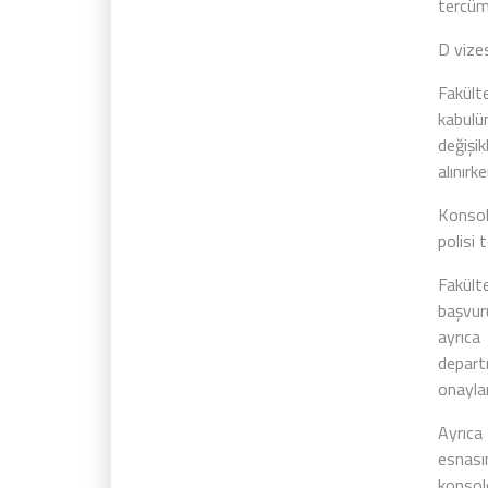
tercüme
D vizes
Fakült
kabulün
değişi
alınırk
Konsol
polisi 
Fakült
başvur
ayrıca
depart
onayla
Ayrıca
esnas
konsolo