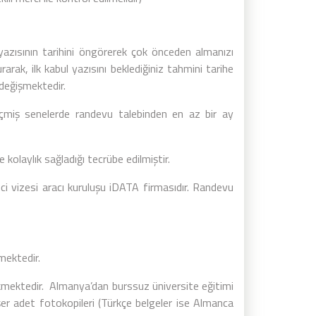
yazısının tarihini öngörerek çok önceden almanızı
rak, ilk kabul yazısını beklediğiniz tahmini tarihe
 değişmektedir.
eçmiş senelerde randevu talebinden en az bir ay
 kolaylık sağladığı tecrübe edilmiştir.
i vizesi aracı kuruluşu iDATA firmasıdır. Randevu
rmektedir.
kmektedir. Almanya’dan burssuz üniversite eğitimi
ikişer adet fotokopileri (Türkçe belgeler ise Almanca