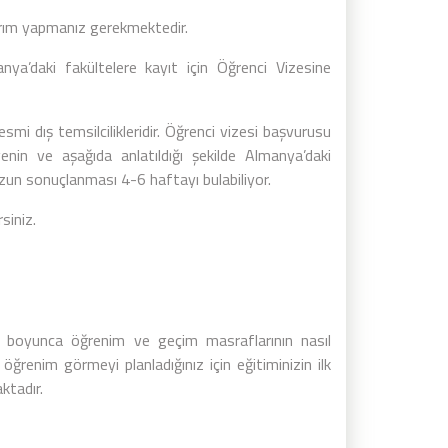
yırım yapmanız gerekmektedir.
ya’daki fakültelere kayıt için Öğrenci Vizesine
mi dış temsilcilikleridir. Öğrenci vizesi başvurusu
enin ve aşağıda anlatıldığı şekilde Almanya’daki
un sonuçlanması 4-6 haftayı bulabiliyor.
siniz.
i boyunca öğrenim ve geçim masraflarının nasıl
ğrenim görmeyi planladığınız için eğitiminizin ilk
ktadır.