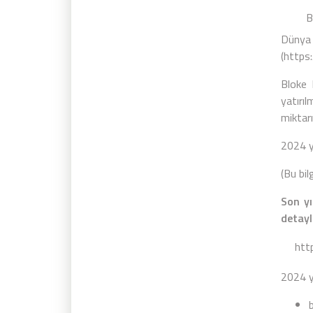
Bloke
Dünya 
(
https
Bloke 
yatırılm
miktarı
2024 yı
(Bu bil
Son yı
detayl
htt
2024 y