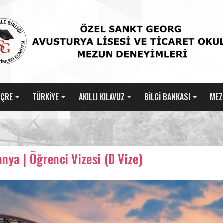
İÇRE
TÜRKİYE
AKILLI KILAVUZ
BİLGİ BANKASI
MEZ
nya | Öğrenci Vizesi (D Vize)