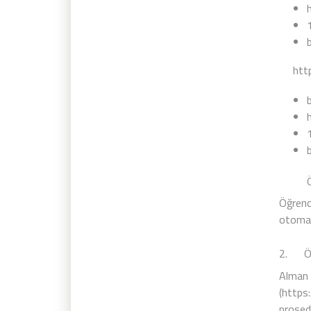
htt
Öğren
Öğrenc
otomati
2. Öğr
Alman 
(
https:
prosedü