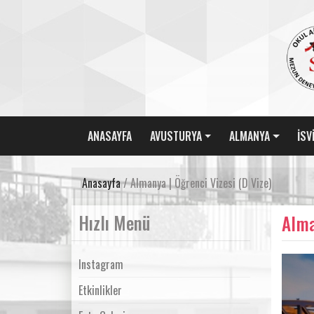
ANASAYFA
AVUSTURYA
ALMANYA
İSV
Anasayfa
/ Almanya | Öğrenci Vizesi (D Vize)
Hızlı Menü
Alma
Instagram
Etkinlikler