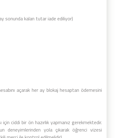
ay sonunda kalan tutar iade ediliyor)
hesabını açarak her ay blokaj hesaptan ödemesini
çin ciddi bir ön hazırlık yapmanız gerekmektedir.
 deneyimlerinden yola çıkarak öğrenci vizesi
li merci ile kontrol edilmelidir)