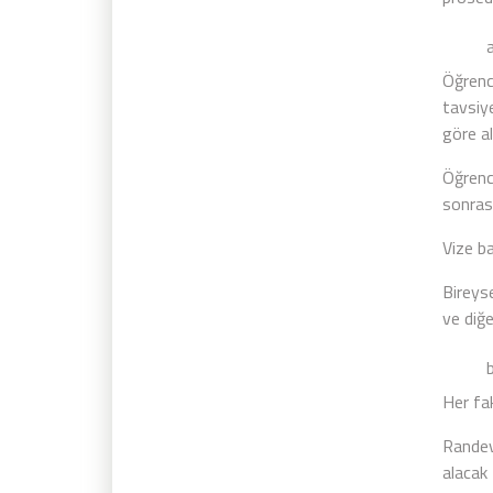
a) V
Öğrenc
tavsiye
göre al
Öğrenc
sonrası
Vize ba
Bireys
ve diğe
b) V
Her fak
Randev
alacak 