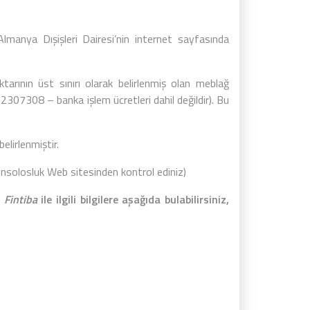
lmanya Dışişleri Dairesi’nin internet sayfasında
tarının üst sınırı olarak belirlenmiş olan meblağ
/-/2307308
– banka işlem ücretleri dahil değildir). Bu
elirlenmiştir.
 konsolosluk Web sitesinden kontrol ediniz)
e
Fintiba
ile ilgili bilgilere aşağıda bulabilirsiniz,