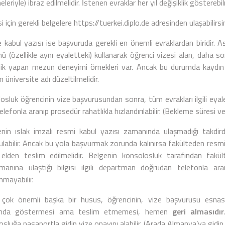
leriyle) ibraz edilmelidir. İstenen evraklar her yıl değişiklik gösterebi
i için gerekli belgelere
https://tuerkei.diplo.de
adresinden ulaşabilirsin
e kabul yazısı ise başvuruda gerekli en önemli evraklardan biridir. 
ü (özellikle aynı eyaletteki) kullanarak öğrenci vizesi alan, daha s
klik yapan mezun deneyimi örnekleri var. Ancak bu durumda kaydın 
en üniversite adı düzeltilmelidir.
osluk öğrencinin vize başvurusundan sonra, tüm evrakları ilgili eyal
telefonla aranıp prosedür rahatlıkla hızlandırılabilir. (Bekleme süresi 
enin ıslak imzalı resmi kabul yazısı zamanında ulaşmadığı takdir
ulabilir. Ancak bu yola başvurmak zorunda kalınırsa fakülteden resm
 elden teslim edilmelidir. Belgenin konsolosluk tarafından fakül
manına ulaştığı bilgisi ilgili departman doğrudan telefonla ara
nmayabilir.
 çok önemli başka bir husus, öğrencinin, vize başvurusu esna
ında göstermesi ama teslim etmemesi, hemen
geri almasıdır
sluğa pasaportla gidip vize onayını alabilir. (Arada Almanya’ya gidip y