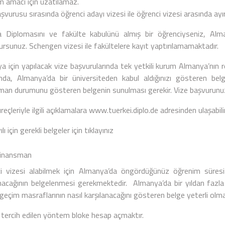
m amacı için uzatılamaz.
şvurusu sırasında öğrenci adayı vizesi ile öğrenci vizesi arasında a
 Diplomasını ve fakülte kabulünü almış bir öğrenciyseniz, Alman
ursunuz. Schengen vizesi ile fakültelere kayıt yaptırılamamaktadır.
 için yapılacak vize başvurularında tek yetkili kurum Almanya’nın res
nda, Almanya’da bir üniversiteden kabul aldığınızı gösteren belg
man durumunu gösteren belgenin sunulması gerekir. Vize başvurunuz
reçleriyle ilgili açıklamalara
www.tuerkei.diplo.de
adresinden ulaşabilir
lı için gerekli belgeler için
tıklayınız
nansman
i vizesi alabilmek için Almanya’da öngördüğünüz öğrenim süres
anacağının belgelenmesi gerekmektedir. Almanya’da bir yıldan fazla ö
 geçim masraflarının nasıl karşılanacağını gösteren belge yeterli olma
 tercih edilen yöntem bloke hesap açmaktır.