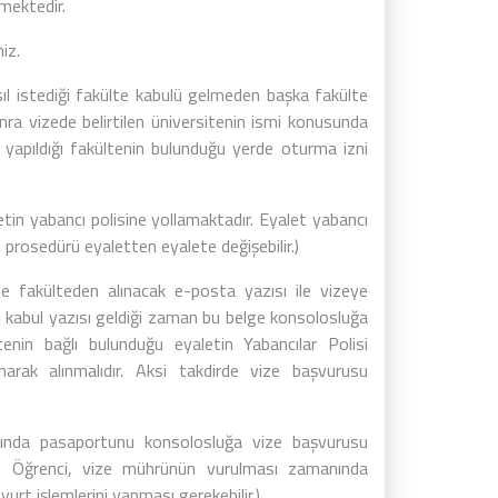
lmektedir.
iz.
Asıl istediği fakülte kabulü gelmeden başka fakülte
onra vizede belirtilen üniversitenin ismi konusunda
yapıldığı fakültenin bulunduğu yerde oturma izni
etin yabancı polisine yollamaktadır. Eyalet yabancı
ve prosedürü eyaletten eyalete değişebilir.)
de fakülteden alınacak e-posta yazısı ile vizeye
i kabul yazısı geldiği zaman bu belge konsolosluğa
tenin bağlı bulunduğu eyaletin Yabancılar Polisi
narak alınmalıdır. Aksi takdirde vize başvurusu
sında pasaportunu konsolosluğa vize başvurusu
. Öğrenci, vize mührünün vurulması zamanında
urt işlemlerini yapması gerekebilir.)