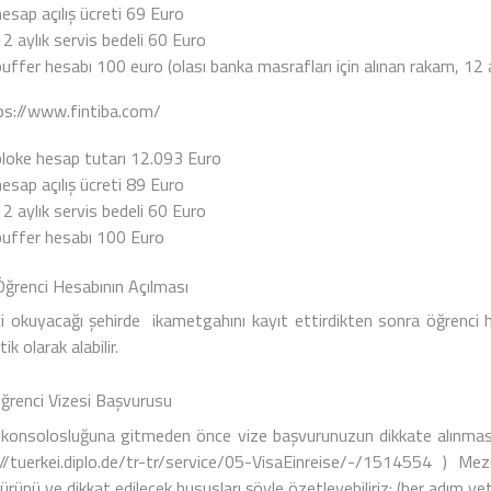
hesap açılış ücreti 69 Euro
12 aylık servis bedeli 60 Euro
buffer hesabı 100 euro (olası banka masrafları için alınan rakam, 12 
ps://www.fintiba.com/
bloke hesap tutarı 12.093 Euro
hesap açılış ücreti 89 Euro
12 aylık servis bedeli 60 Euro
buffer hesabı 100 Euro
ci Hesabının Açılması
i okuyacağı şehirde ikametgahını kayıt ettirdikten sonra öğrenci 
k olarak alabilir.
enci Vizesi Başvurusu
konsolosluğuna gitmeden önce vize başvurunuzun dikkate alınması i
//tuerkei.diplo.de/tr-tr/service/05-VisaEinreise/-/1514554
) Mezun
rünü ve dikkat edilecek hususları şöyle özetleyebiliriz: (her adım yetki