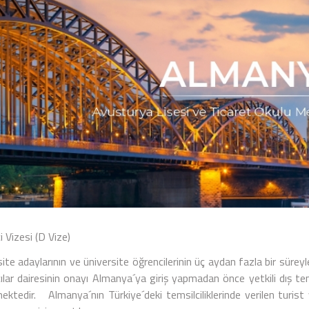
 Vizesi (D Vize)
ite adaylarının ve üniversite öğrencilerinin üç aydan fazla bir süreyl
ılar dairesinin onayı Almanya´ya giriş yapmadan önce yetkili dış tem
ektedir. Almanya´nın Türkiye´deki temsilciliklerinde verilen turist 