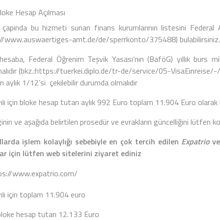
 Hesap Açılması
çapında bu hizmeti sunan finans kurumlarının listesini Federal A
://www.auswaertiges-amt.de/de/sperrkonto/375488
) bulabilirsiniz.
hesaba, Federal Öğrenim Teşvik Yasası’nın (BaföG) yıllık burs mik
alıdır (bkz.:
https://tuerkei.diplo.de/tr-de/service/05-VisaEinreise
n aylık 1/12’si çekilebilir durumda olmalıdır
lı için bloke hesap tutarı aylık 992 Euro toplam 11.904 Euro olarak b
ginin ve aşağıda belirtilen prosedür ve evrakların güncelliğini lütfen
llarda işlem kolaylığı sebebiyle en çok tercih edilen
Expatrio
v
ar için lütfen web sitelerini ziyaret ediniz
ps://www.expatrio.com/
ılı için toplam 11.904 euro
bloke hesap tutarı 12.133 Euro