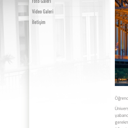
Foto Galeri
Video Galeri
İletişim
Öğrenci
Ünivers
yabanc
gerekm